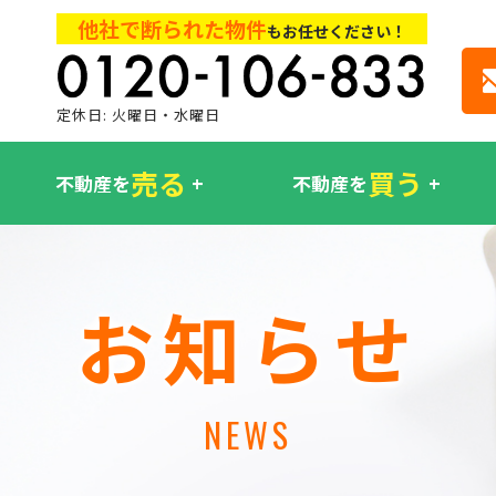
他社で断られた物件
もお任せください！
定休日: 火曜日・水曜日
売る
買う
不動産を
不動産を
お知らせ
NEWS