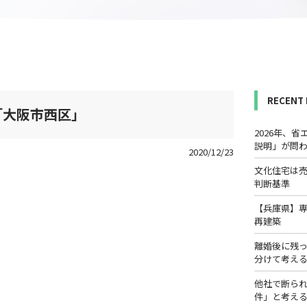
RECENT
「大阪市西区」
2026年、
説明」が問
2020/12/23
文化住宅は
判断基準
【兵庫県】
再建築
離婚後に残
分けて考え
他社で断ら
件」と考え