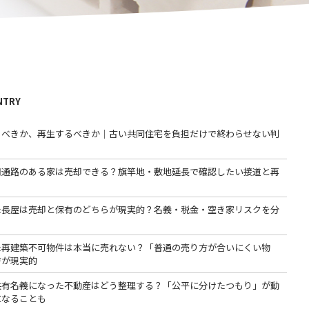
NTRY
るべきか、再生するべきか｜古い共同住宅を負担だけで終わらせない判
用通路のある家は売却できる？旗竿地・敷地延長で確認したい接道と再
た長屋は売却と保有のどちらが現実的？名義・税金・空き家リスクを分
た再建築不可物件は本当に売れない？「普通の売り方が合いにくい物
方が現実的
共有名義になった不動産はどう整理する？「公平に分けたつもり」が動
になることも