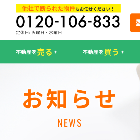
他社で断られた物件
もお任せください！
定休日: 火曜日・水曜日
売る
買う
不動産を
不動産を
お知らせ
NEWS