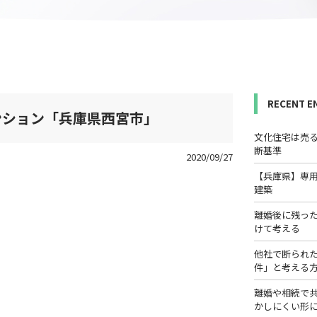
RECENT E
ンション「兵庫県西宮市」
文化住宅は売
断基準
2020/09/27
【兵庫県】専
建築
離婚後に残っ
けて考える
他社で断られ
件」と考える
離婚や相続で
かしにくい形