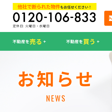
他社で断られた物件
もお任せください！
定休日: 火曜日・水曜日
売る
買う
不動産を
不動産を
お知らせ
NEWS