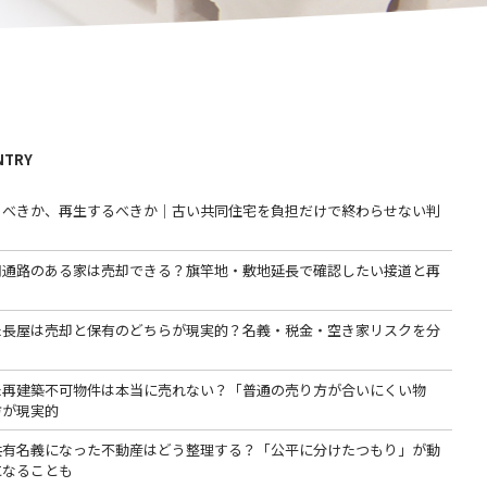
NTRY
るべきか、再生するべきか｜古い共同住宅を負担だけで終わらせない判
用通路のある家は売却できる？旗竿地・敷地延長で確認したい接道と再
た長屋は売却と保有のどちらが現実的？名義・税金・空き家リスクを分
た再建築不可物件は本当に売れない？「普通の売り方が合いにくい物
方が現実的
共有名義になった不動産はどう整理する？「公平に分けたつもり」が動
になることも