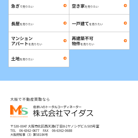
急ぎ
空き家
で売りたい
を売りたい
長屋
一戸建て
を売りたい
を売りたい
マンション
再建築不可
アパート
物件
を売りたい
を売りたい
土地
を売りたい
大阪で不動産買取なら
〒530-0047 大阪市北区西天満6丁目8-2ヤノシゲビル505号室
TEL
06-6362-0677
FAX 06-6362-0688
大阪府知事（3）第58184号