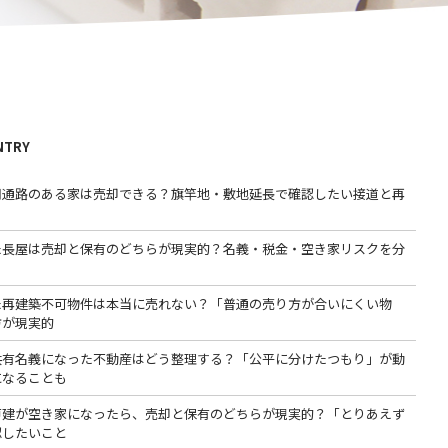
NTRY
用通路のある家は売却できる？旗竿地・敷地延長で確認したい接道と再
た長屋は売却と保有のどちらが現実的？名義・税金・空き家リスクを分
た再建築不可物件は本当に売れない？「普通の売り方が合いにくい物
方が現実的
共有名義になった不動産はどう整理する？「公平に分けたつもり」が動
になることも
戸建が空き家になったら、売却と保有のどちらが現実的？「とりあえず
認したいこと