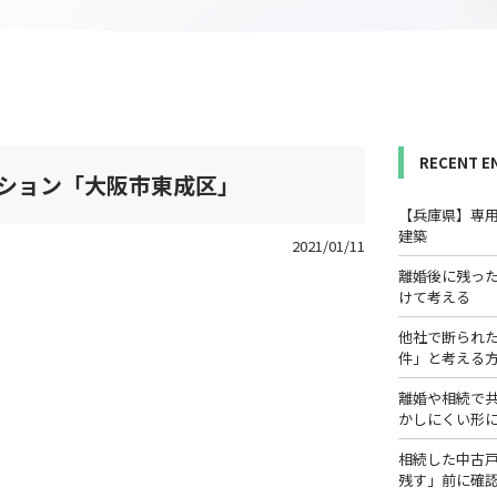
RECENT E
ション「大阪市東成区」
【兵庫県】専
建築
2021/01/11
離婚後に残っ
けて考える
他社で断られ
件」と考える
離婚や相続で
かしにくい形
相続した中古
残す」前に確