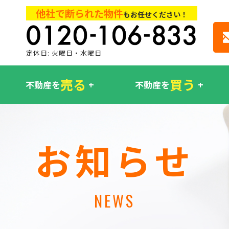
他社で断られた物件
もお任せください！
定休日: 火曜日・水曜日
売る
買う
不動産を
不動産を
お知らせ
NEWS