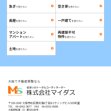
急ぎ
空き家
で売りたい
を売りたい
長屋
一戸建て
を売りたい
を売りたい
マンション
再建築不可
アパート
物件
を売りたい
を売りたい
土地
を売りたい
大阪で不動産買取なら
〒530-0047 大阪市北区西天満6丁目8-2ヤノシゲビル505号室
TEL
06-6362-0677
FAX 06-6362-0688
大阪府知事（3）第58184号