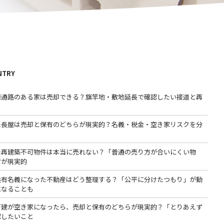
NTRY
用通路のある家は売却できる？旗竿地・敷地延長で確認したい接道と再
た長屋は売却と保有のどちらが現実的？名義・税金・空き家リスクを分
た再建築不可物件は本当に売れない？「普通の売り方が合いにくい物
方が現実的
共有名義になった不動産はどう整理する？「公平に分けたつもり」が動
になることも
戸建が空き家になったら、売却と保有のどちらが現実的？「とりあえず
認したいこと