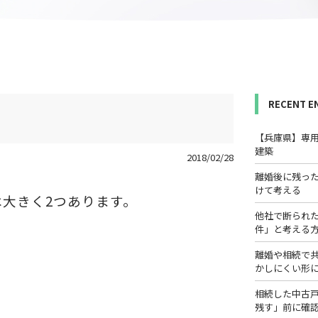
RECENT E
【兵庫県】専
建築
2018/02/28
離婚後に残っ
けて考える
大きく2つあります。
他社で断られ
件」と考える
離婚や相続で
かしにくい形
相続した中古
残す」前に確