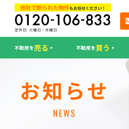
他社で断られた物件
もお任せください！
定休日: 火曜日・水曜日
売る
買う
不動産を
不動産を
お知らせ
NEWS