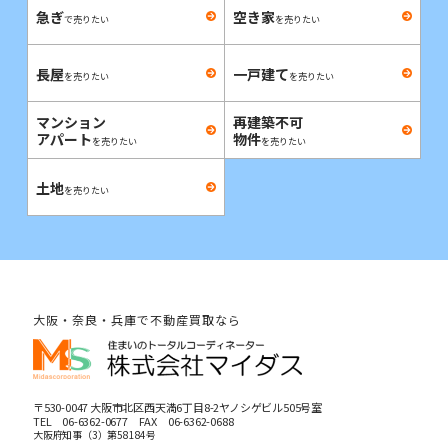
急ぎ
空き家
で売りたい
を売りたい
長屋
一戸建て
を売りたい
を売りたい
マンション
再建築不可
アパート
物件
を売りたい
を売りたい
土地
を売りたい
大阪・奈良・兵庫で不動産買取なら
〒530-0047 大阪市北区西天満6丁目8-2ヤノシゲビル505号室
TEL
06-6362-0677
FAX 06-6362-0688
大阪府知事（3）第58184号