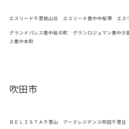
エスリード千里桃山台 エスリード豊中中桜塚 エス
グランドパレス豊中桜の町 グランロジュマン豊中少
ス豊中本町
吹田市
ＢＥＬＩＳＴＡ千里山 アークレジデンス吹田千里丘