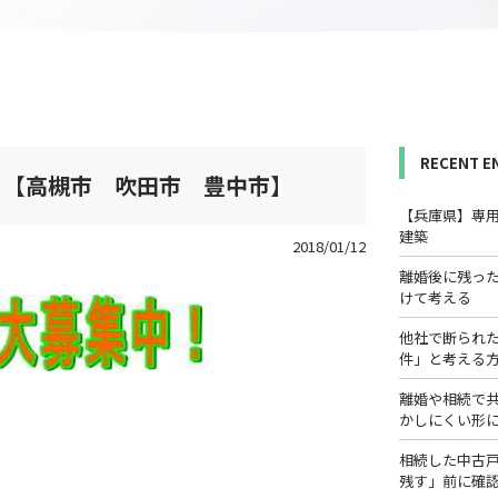
RECENT E
！【高槻市 吹田市 豊中市】
【兵庫県】専
建築
2018/01/12
離婚後に残っ
けて考える
他社で断られ
件」と考える
離婚や相続で
かしにくい形
相続した中古
残す」前に確