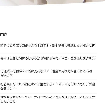
NTRY
用通路のある家は売却できる？旗竿地・敷地延長で確認したい接道と再
た長屋は売却と保有のどちらが現実的？名義・税金・空き家リスクを分
た再建築不可物件は本当に売れない？「普通の売り方が合いにくい物
方が現実的
共有名義になった不動産はどう整理する？「公平に分けたつもり」が動
になることも
戸建が空き家になったら、売却と保有のどちらが現実的？「とりあえず
認したいこと