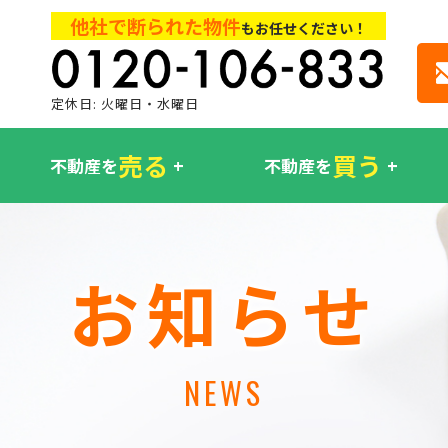
他社で断られた物件
もお任せください！
定休日: 火曜日・水曜日
売る
買う
不動産を
不動産を
お知らせ
NEWS