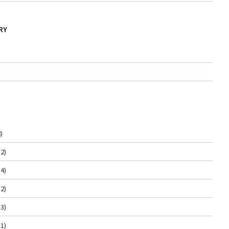
RY
)
2)
4)
2)
3)
1)