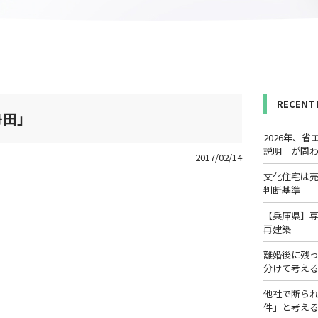
RECENT
舟田」
2026年、
説明」が問
2017/02/14
文化住宅は
判断基準
【兵庫県】
再建築
離婚後に残
分けて考え
他社で断ら
件」と考え