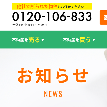
他社で断られた物件
もお任せください！
定休日: 火曜日・水曜日
売る
買う
不動産を
不動産を
お知らせ
NEWS