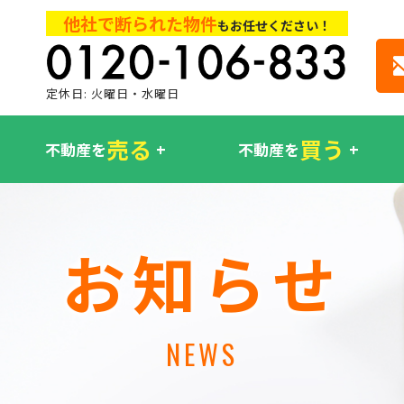
他社で断られた物件
もお任せください！
定休日: 火曜日・水曜日
売る
買う
不動産を
不動産を
お知らせ
NEWS