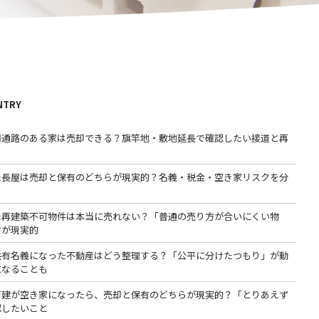
NTRY
用通路のある家は売却できる？旗竿地・敷地延長で確認したい接道と再
た長屋は売却と保有のどちらが現実的？名義・税金・空き家リスクを分
た再建築不可物件は本当に売れない？「普通の売り方が合いにくい物
方が現実的
共有名義になった不動産はどう整理する？「公平に分けたつもり」が動
になることも
戸建が空き家になったら、売却と保有のどちらが現実的？「とりあえず
認したいこと