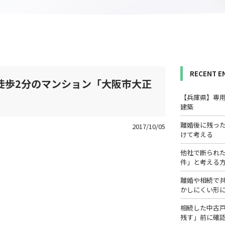
RECENT E
徒歩2分のマンション「大阪市大正
【兵庫県】専
建築
離婚後に残っ
2017/10/05
けて考える
他社で断られ
件」と考える
離婚や相続で
かしにくい形
相続した中古
残す」前に確