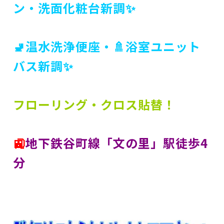
ン・
洗面化粧台
新調✨
🚽温水洗浄便座・🚿浴室ユニット
バス新調✨
フローリング・クロス貼替！
🚉
地下鉄谷町線「文の里」駅徒歩4
分