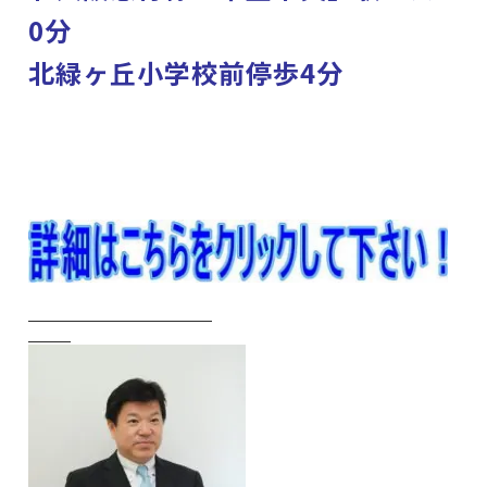
0分
北緑ヶ丘小学校前停歩4分