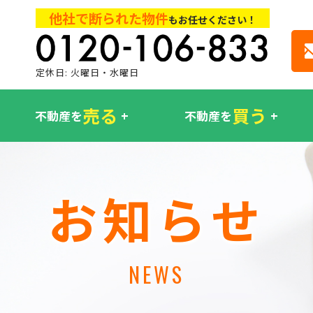
他社で断られた物件
もお任せください！
定休日: 火曜日・水曜日
売る
買う
不動産を
不動産を
お知らせ
NEWS