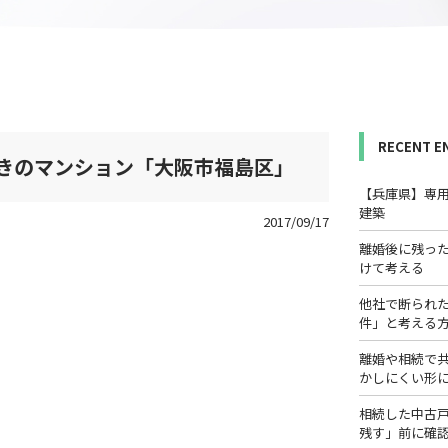
RECENT E
付きのマンション「大阪市福島区」
【兵庫県】専
建築
2017/09/17
離婚後に残っ
けて考える
他社で断られ
件」と考える
離婚や相続で
かしにくい形
相続した中古
残す」前に確