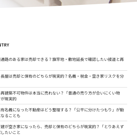
NTRY
用通路のある家は売却できる？旗竿地・敷地延長で確認したい接道と再
た長屋は売却と保有のどちらが現実的？名義・税金・空き家リスクを分
た再建築不可物件は本当に売れない？「普通の売り方が合いにくい物
方が現実的
共有名義になった不動産はどう整理する？「公平に分けたつもり」が動
になることも
戸建が空き家になったら、売却と保有のどちらが現実的？「とりあえず
認したいこと