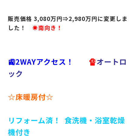
販売価格 3,080
万円⇒2,980
万円に変更しま
した！
☀南向き！
🚉2WAYアクセス！
🔏
オートロ
ック
☆床暖房付☆
リフォーム済！ 食洗機・浴室乾燥
機付き