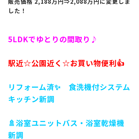
販売価格 2,188
万円⇒2,088
万円に変更しま
した！
5LDKでゆとりの間取り♪
駅近☆公園近く☆お買い物便利👍
リフォーム済✨ 食洗機付システム
キッチン新調
🚿浴室ユニットバス・浴室乾燥機
新調