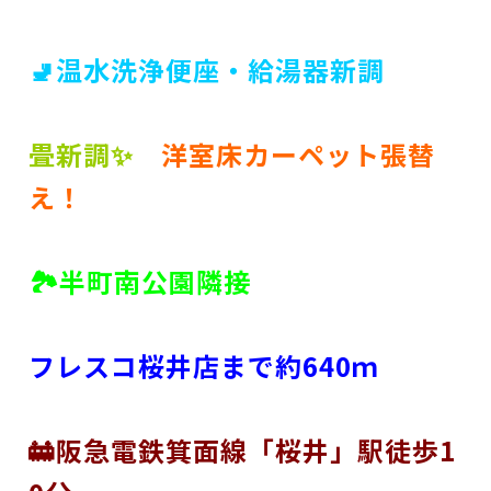
🚽温水洗浄便座・給湯器新調
畳新調✨
洋室床カーペット張替
え！
🏞半町南公園隣接
フレスコ桜井店まで約640ｍ
🚋阪急電鉄箕面線「桜井」駅徒歩1