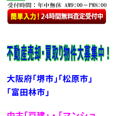
大阪府｢堺市｣｢松原市」
｢富田林市｣
中古｢戸建｣・｢マンショ