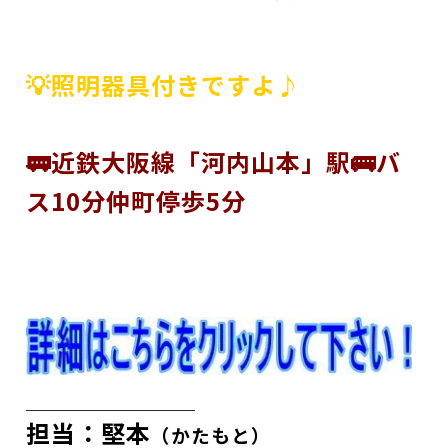
💡照明器具付きですよ♪
🚃近鉄大阪線「河内山本」駅🚌バ
ス10分仲町停歩5分
担当：堅本
（かたもと）