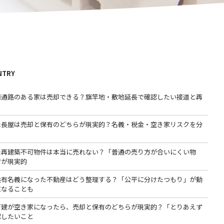
NTRY
用通路のある家は売却できる？旗竿地・敷地延長で確認したい接道と再
た長屋は売却と保有のどちらが現実的？名義・税金・空き家リスクを分
た再建築不可物件は本当に売れない？「普通の売り方が合いにくい物
方が現実的
共有名義になった不動産はどう整理する？「公平に分けたつもり」が動
になることも
戸建が空き家になったら、売却と保有のどちらが現実的？「とりあえず
認したいこと