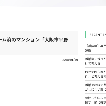
RECENT E
ーム済のマンション「大阪市平野
【兵庫県】専
建築
離婚後に残っ
2018/01/19
けて考える
他社で断られ
件」と考える
離婚や相続で
かしにくい形
相続した中古
残す」前に確