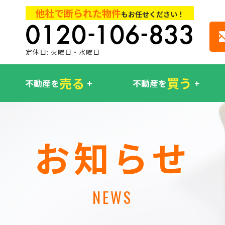
他社で断られた物件
もお任せください！
定休日: 火曜日・水曜日
売る
買う
不動産を
不動産を
お知らせ
NEWS