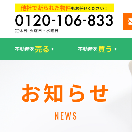
他社で断られた物件
もお任せください！
定休日: 火曜日・水曜日
売る
買う
不動産を
不動産を
お知らせ
NEWS