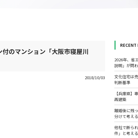
RECENT
ン付のマンション「大阪市寝屋川
2026年、
説明」が問
文化住宅は
2018/10/03
判断基準
【兵庫県】
再建築
離婚後に残
分けて考え
他社で断ら
件」と考え