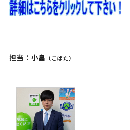
担当：小畠
（こばた）