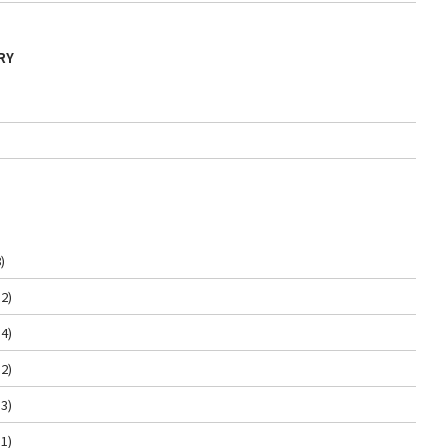
RY
)
2)
4)
2)
3)
1)