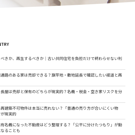
NTRY
るべきか、再生するべきか｜古い共同住宅を負担だけで終わらせない判
用通路のある家は売却できる？旗竿地・敷地延長で確認したい接道と再
た長屋は売却と保有のどちらが現実的？名義・税金・空き家リスクを分
た再建築不可物件は本当に売れない？「普通の売り方が合いにくい物
方が現実的
共有名義になった不動産はどう整理する？「公平に分けたつもり」が動
になることも