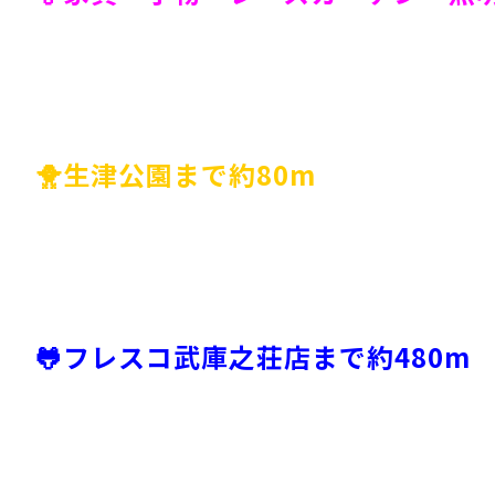
🐥生津公園まで約80m
🐸フレスコ武庫之荘店まで約480m