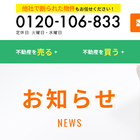
他社で断られた物件
もお任せください！
定休日: 火曜日・水曜日
売る
買う
不動産を
不動産を
お知らせ
NEWS