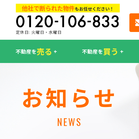
他社で断られた物件
もお任せください！
定休日: 火曜日・水曜日
売る
買う
不動産を
不動産を
お知らせ
NEWS