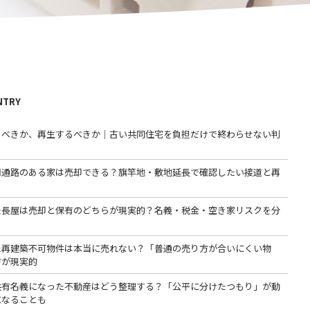
NTRY
るべきか、再生するべきか｜古い共同住宅を負担だけで終わらせない判
用通路のある家は売却できる？旗竿地・敷地延長で確認したい接道と再
た長屋は売却と保有のどちらが現実的？名義・税金・空き家リスクを分
た再建築不可物件は本当に売れない？「普通の売り方が合いにくい物
方が現実的
共有名義になった不動産はどう整理する？「公平に分けたつもり」が動
になることも