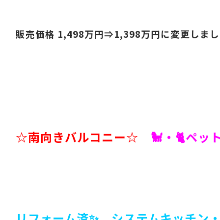
販売価格 1,498
万円⇒1,398
万円に変更しまし
☆南向きバルコニー☆
🐩・🐈ペッ
リフォーム済✨ システムキッチン・