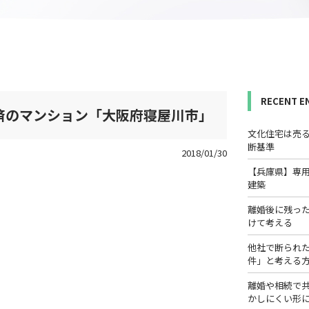
RECENT E
済のマンション「大阪府寝屋川市」
文化住宅は売
断基準
2018/01/30
【兵庫県】専
建築
離婚後に残っ
けて考える
他社で断られ
件」と考える
離婚や相続で
かしにくい形