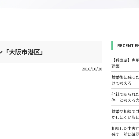
RECENT E
ン「大阪市港区｣
【兵庫県】専
建築
2018/10/26
離婚後に残っ
けて考える
他社で断られ
件」と考える
離婚や相続で
かしにくい形
相続した中古
残す」前に確