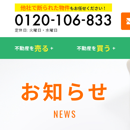
他社で断られた物件
もお任せください！
定休日: 火曜日・水曜日
売る
買う
不動産を
不動産を
お知らせ
NEWS