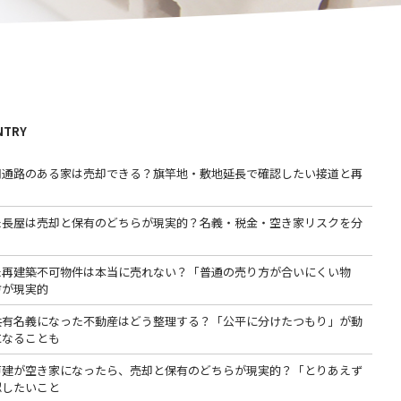
NTRY
用通路のある家は売却できる？旗竿地・敷地延長で確認したい接道と再
た長屋は売却と保有のどちらが現実的？名義・税金・空き家リスクを分
た再建築不可物件は本当に売れない？「普通の売り方が合いにくい物
方が現実的
共有名義になった不動産はどう整理する？「公平に分けたつもり」が動
になることも
戸建が空き家になったら、売却と保有のどちらが現実的？「とりあえず
認したいこと