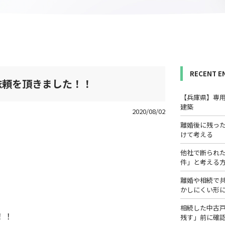
RECENT E
依頼を頂きました！！
【兵庫県】専
建築
2020/08/02
離婚後に残っ
けて考える
他社で断られ
件」と考える
離婚や相続で
かしにくい形
相続した中古
！！
残す」前に確