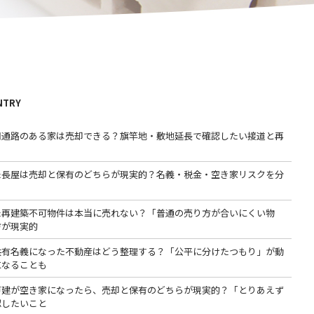
NTRY
用通路のある家は売却できる？旗竿地・敷地延長で確認したい接道と再
た長屋は売却と保有のどちらが現実的？名義・税金・空き家リスクを分
た再建築不可物件は本当に売れない？「普通の売り方が合いにくい物
方が現実的
共有名義になった不動産はどう整理する？「公平に分けたつもり」が動
になることも
戸建が空き家になったら、売却と保有のどちらが現実的？「とりあえず
認したいこと