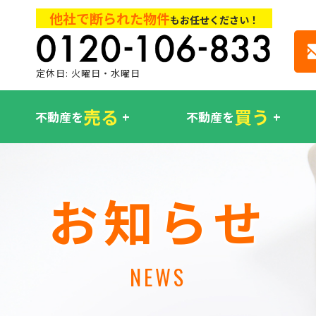
他社で断られた物件
もお任せください！
定休日: 火曜日・水曜日
売る
買う
不動産を
不動産を
お知らせ
NEWS