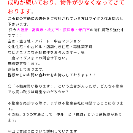
成約が続いており、物件が少なくなってきて
おります
。
ご所有の不動産の処分をご検討されている方はマイダス迄お問合せ
下さいませ。
只今
大阪府・高槻市・枚方市・摂津市・守口市
の物件買取り強化中
です！！
空家・空き地・アパート・中古マンション
文化住宅・中古ビル・店舗付き住宅・再建築不可
などさまざまな売却物件をお考えのオーナ様
一度マイダスまでお問合せ下さい。
無料査定致します。
お待ちしております。
皆様からのお問い合わせをお待ちしております！！
〇「不動産買い取ります！」という広告が入ったが、どんな不動産
でも買い取りは可能なのだろうか？
不動産を売却する際は、まずは不動産会社に相談することになりま
す。
その時、2つの方法として「
仲介
」と「
買取
」という選択肢があり
ます。
今回は買取りについて説明していきます