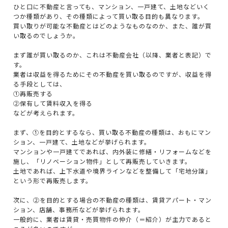
ひと口に不動産と言っても、マンション、一戸建て、土地などいく
つか種類があり、その種類によって買い取る目的も異なります。
買い取りが可能な不動産とはどのようなものなのか、また、誰が買
い取るのでしょうか。
まず誰が買い取るのか、これは不動産会社（以降、業者と表記）で
す。
業者は収益を得るためにその不動産を買い取るのですが、収益を得
る手段としては、
①再販売する
②保有して賃料収入を得る
などが考えられます。
まず、①を目的とするなら、買い取る不動産の種類は、おもにマン
ション、一戸建て、土地などが挙げられます。
マンションや一戸建てであれば、内外装に修繕・リフォームなどを
施し、「リノベーション物件」として再販売していきます。
土地であれば、上下水道や境界ラインなどを整備して「宅地分譲」
という形で再販売します。
次に、②を目的とする場合の不動産の種類は、賃貸アパート・マン
ション、店舗、事務所などが挙げられます。
一般的に、業者は賃貸・売買物件の仲介（＝紹介）が主力であると