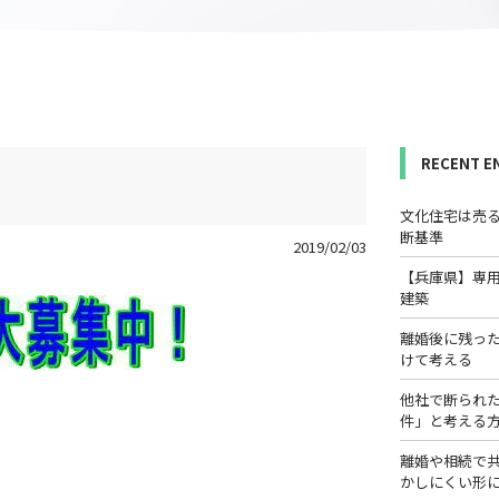
RECENT E
文化住宅は売
断基準
2019/02/03
【兵庫県】専
建築
離婚後に残っ
けて考える
他社で断られ
件」と考える
離婚や相続で
かしにくい形