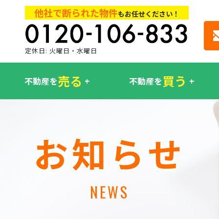
他社で断られた物件
もお任せください！
定休日: 火曜日・水曜日
売る
買う
不動産を
不動産を
お知らせ
NEWS