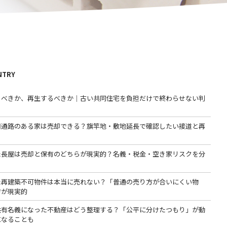
NTRY
るべきか、再生するべきか｜古い共同住宅を負担だけで終わらせない判
用通路のある家は売却できる？旗竿地・敷地延長で確認したい接道と再
た長屋は売却と保有のどちらが現実的？名義・税金・空き家リスクを分
た再建築不可物件は本当に売れない？「普通の売り方が合いにくい物
方が現実的
共有名義になった不動産はどう整理する？「公平に分けたつもり」が動
になることも