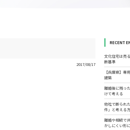
RECENT E
文化住宅は売
断基準
2017/08/17
【兵庫県】専
建築
離婚後に残っ
けて考える
他社で断られ
件」と考える
離婚や相続で
かしにくい形