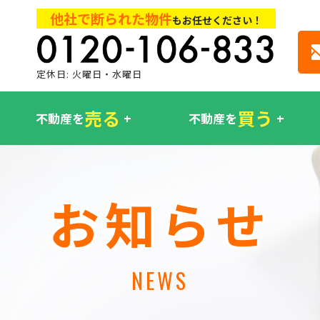
他社で断られた物件
もお任せください！
定休日: 火曜日・水曜日
売る
買う
不動産を
不動産を
お知らせ
NEWS