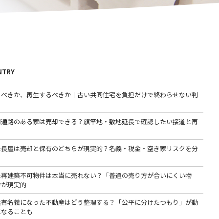
NTRY
るべきか、再生するべきか｜古い共同住宅を負担だけで終わらせない判
用通路のある家は売却できる？旗竿地・敷地延長で確認したい接道と再
た長屋は売却と保有のどちらが現実的？名義・税金・空き家リスクを分
た再建築不可物件は本当に売れない？「普通の売り方が合いにくい物
方が現実的
共有名義になった不動産はどう整理する？「公平に分けたつもり」が動
になることも