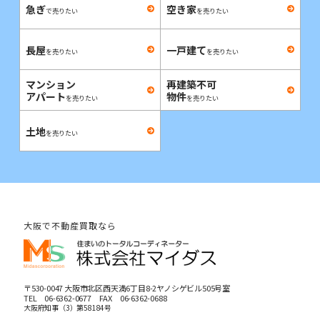
急ぎ
空き家
で売りたい
を売りたい
長屋
一戸建て
を売りたい
を売りたい
マンション
再建築不可
アパート
物件
を売りたい
を売りたい
土地
を売りたい
大阪で不動産買取なら
〒530-0047 大阪市北区西天満6丁目8-2ヤノシゲビル505号室
TEL
06-6362-0677
FAX 06-6362-0688
大阪府知事（3）第58184号