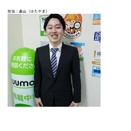
担当：畠山（はたやま）