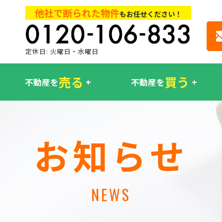
他社で断られた物件
もお任せください！
定休日: 火曜日・水曜日
売る
買う
不動産を
不動産を
お知らせ
NEWS