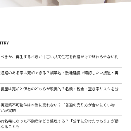
NTRY
るべきか、再生するべきか｜古い共同住宅を負担だけで終わらせない判
用通路のある家は売却できる？旗竿地・敷地延長で確認したい接道と再
た長屋は売却と保有のどちらが現実的？名義・税金・空き家リスクを分
た再建築不可物件は本当に売れない？「普通の売り方が合いにくい物
方が現実的
共有名義になった不動産はどう整理する？「公平に分けたつもり」が動
になることも