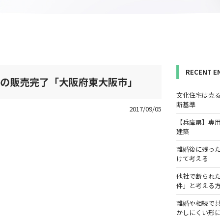
RECENT E
宅の販売完了「大阪府東大阪市」
文化住宅は売
断基準
2017/09/05
【兵庫県】専
建築
離婚後に残っ
けて考える
他社で断られ
件」と考える
離婚や相続で
かしにくい形