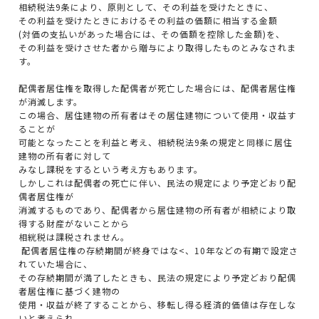
相続税法9条により、原則として、その利益を受けたときに、
その利益を受けたときにおけるその利益の価額に相当する金額
(対価の支払いがあった場合には、その価額を控除した金額)を、
その利益を受けさせた者から贈与により取得したものとみなされま
す。
配偶者居住権を取得した配偶者が死亡した場合には、配偶者居住権
が消滅します。
この場合、居住建物の所有者はその居住建物について使用・収益す
ることが
可能となったことを利益と考え、相続税法9条の規定と同様に居住
建物の所有者に対して
みなし課税をするという考え方もあります。
しかしこれは配偶者の死亡に伴い、民法の規定により予定どおり配
偶者居住権が
消滅するものであり、配偶者から居住建物の所有者が相続により取
得する財産がないことから
相絖税は課税されません。
配偶者居住権の存続期間が終身ではな<、10年などの有期で設定さ
れていた場合に、
その存続期間が満了したときも、民法の規定により予定どおり配偶
者居住権に基づく建物の
使用・収益が終了することから、移転し得る経済的価値は存在しな
いと考えられ、