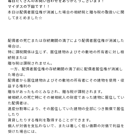
毎日たくさんのお問い合わせをありがとうございます！
マイダスの下田です！！
本日は配偶者居住権が消滅した場合の相続税と贈与税の取扱いに関
してまとめました☆
配偶者の死亡または存続期間の満了により配偶者居住権が消滅した
場合は、
特に課税関係は生じず、居住建物およびその敷地の所有者に対し相
続税または
贈与税は課税されません。
一方、配偶者居住権の存続期間の満了前に配偶者居住権が消滅し
た場合は、
配偶者から居住建物およびその敷地の所有者にその建物を使用・収
益する権利の
贈与があったものとみなされ、贈与税が課税されます。
被相続人の死亡時にその被相絖人の財産であった建物に居住してい
た配偶者は、
遺産分割等により、その居住していた建物の全部につき無償で居住
したり
賃貸したりする権利を取得することができます。
個人が対価を支払わないで、または著しく低い価額の対価で利益を
受けた場合には、