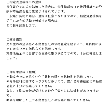
〇指定流通機構への登録
専任媒介契約等を締結した場合は、物件情報の指定流通機構への登
録が不動産会社に義務づけられています。
一般媒介契約の場合、登録は任意となりますので、指定流通機構を
活用した売却活動を希望する場合は、
その旨を記載します。
〇媒介価額
売り主の希望価格と不動産会社の価格査定を踏まえて、最終的に決
定した売り出し価格などを記載します。
売却活動全体に影響する重要な取り決めですので、十分に確認しま
しょう。
〇仲介手数料（報酬）
不動産会社に支払う仲介手数料の額や支払時期を記載します。
仲介手数料に関するトラブルは多いので、媒介契約締結前に不動産
会社と十分に協議してください。
なお、不動産会社が受けとる仲介手数料には法規制がありますの
で、
概要を理解した上で不動産会社との協議に臨んでください。