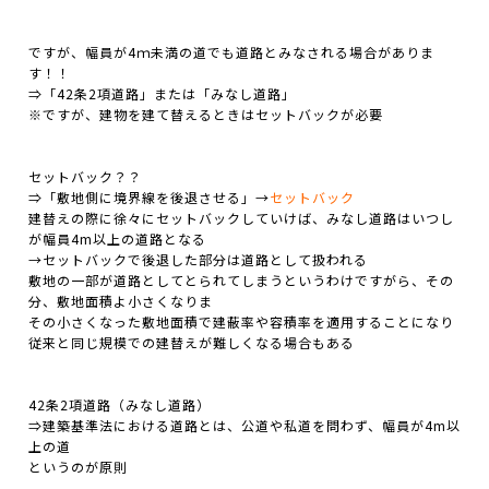
ですが、幅員が4ｍ未満の道でも道路とみなされる場合がありま
す！！
⇒「42条2項道路」または「みなし道路」
※ですが、建物を建て替えるときはセットバックが必要
セットバック？？
⇒「敷地側に境界線を後退させる」→
セットバック
建替えの際に徐々にセットバックしていけば、みなし道路はいつし
が幅員4m以上の道路となる
→セットバックで後退した部分は道路として扱われる
敷地の一部が道路としてとられてしまうというわけですがら、その
分、敷地面積よ小さくなりま
その小さくなった敷地面積で建蔽率や容積率を適用することになり
従来と同じ規模での建替えが難しくなる場合もある
42条2項道路（みなし道路）
⇒建築基準法における道路とは、公道や私道を問わず、幅員が4m以
上の道
というのが原則