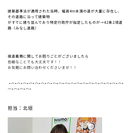
建築基準法が適用された当時、幅員4m未満の道が大量に存在し、
その道路に沿って建築物
がすでに建ち並んでおり特定行政庁が指定したものが→42条2項道
路（みなし道路）
接道義務に関してお困りごとがございましたら
些細なことでも大丈夫です！！
お気軽にお問い合わせくださいませ！！
*⌒*⌒*⌒*⌒*⌒*⌒*⌒*⌒*⌒*⌒*⌒*⌒*⌒*⌒*⌒*⌒*⌒*⌒*⌒*
⌒*⌒*⌒*⌒*
担当：北垣