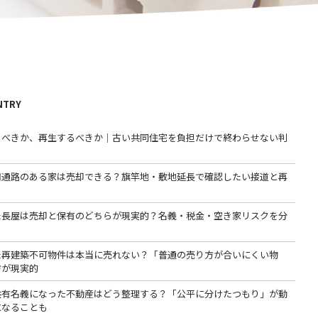
NTRY
るべきか、再生するべきか｜古い共同住宅を負担だけで終わらせない判
用通路のある家は売却できる？旗竿地・敷地延長で確認したい接道と再
た長屋は売却と保有のどちらが現実的？名義・税金・空き家リスクを分
た再建築不可物件は本当に売れない？「普通の売り方が合いにくい物
方が現実的
共有名義になった不動産はどう整理する？「公平に分けたつもり」が動
になることも