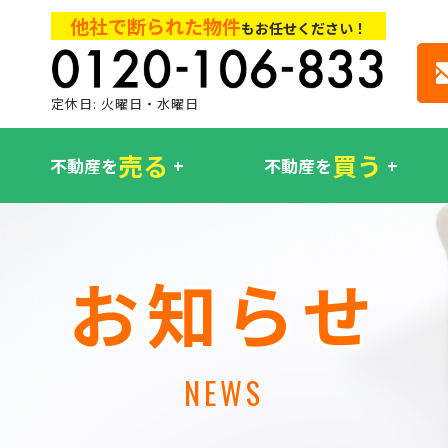
他社で断られた物件
もお任せください！
定休日: 火曜日・水曜日
売る
買う
不動産を
不動産を
お知らせ
NEWS