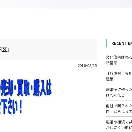
RECENT E
野区」
文化住宅は売
断基準
2016/08/15
【兵庫県】専
建築
離婚後に残っ
けて考える
他社で断られ
件」と考える
離婚や相続で
かしにくい形