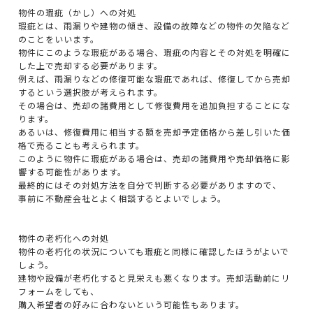
物件の瑕疵（かし）への対処
瑕疵とは、雨漏りや建物の傾き、設備の故障などの物件の欠陥など
のことをいいます。
物件にこのような瑕疵がある場合、瑕疵の内容とその対処を明確に
した上で売却する必要があります。
例えば、雨漏りなどの修復可能な瑕疵であれば、修復してから売却
するという選択肢が考えられます。
その場合は、売却の諸費用として修復費用を追加負担することにな
ります。
あるいは、修復費用に相当する額を売却予定価格から差し引いた価
格で売ることも考えられます。
このように物件に瑕疵がある場合は、売却の諸費用や売却価格に影
響する可能性があります。
最終的にはその対処方法を自分で判断する必要がありますので、
事前に不動産会社とよく相談するとよいでしょう。
物件の老朽化への対処
物件の老朽化の状況についても瑕疵と同様に確認したほうがよいで
しょう。
建物や設備が老朽化すると見栄えも悪くなります。売却活動前にリ
フォームをしても、
購入希望者の好みに合わないという可能性もあります。