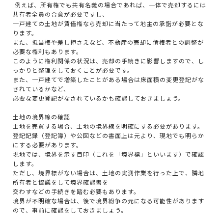
例えば、所有権でも共有名義の場合であれば、一体で売却するには
共有者全員の合意が必要ですし、
一戸建ての土地が賃借権なら売却に当たって地主の承諾が必要とな
ります。
また、抵当権や差し押さえなど、不動産の売却に債権者との調整が
必要な権利もあります。
このように権利関係の状況は、売却の手続きに影響しますので、し
っかりと整理をしておくことが必要です。
また、一戸建てで増築したことがある場合は床面積の変更登記がな
されているかなど、
必要な変更登記がなされているかも確認しておきましょう。
土地の境界線の確認
土地を売買する場合、土地の境界線を明確にする必要があります。
登記記録（登記簿）や公図などの書面上は元より、現地でも明らか
にする必要があります。
現地では、境界を示す目印（これを「境界標」といいます）で確認
します。
ただし、境界標がない場合は、土地の実測作業を行った上で、隣地
所有者と協議をして境界確認書を
交わすなどの手続きを踏む必要もあります。
境界が不明確な場合は、後で境界紛争の元になる可能性があります
ので、事前に確認をしておきましょう。