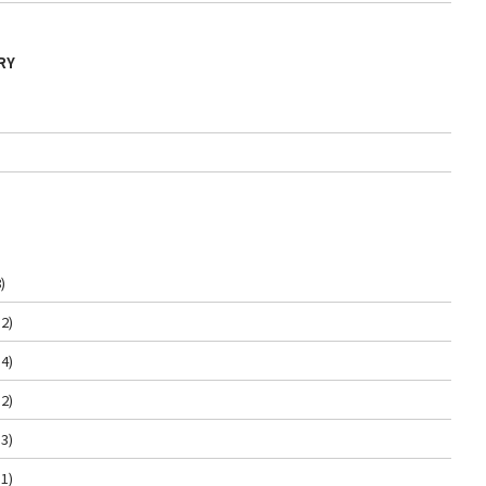
RY
)
2)
4)
2)
3)
1)