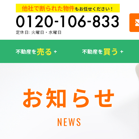
他社で断られた物件
もお任せください！
定休日: 火曜日・水曜日
売る
買う
不動産を
不動産を
お知らせ
NEWS