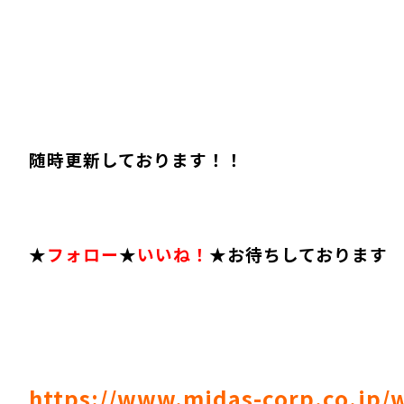
随時更新しております！！
★
フォロー
★
いいね！
★お待ちしております
https://www.midas-corp.co.jp/