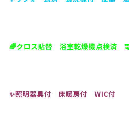
🌈クロス貼替 浴室乾燥機点検済 
✨照明器具付 床暖房付 WIC付