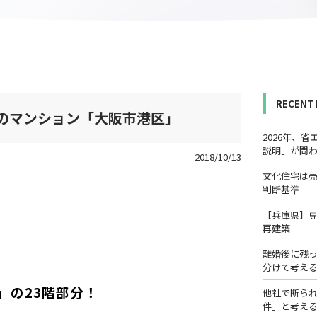
RECENT
のマンション「大阪市港区｣
2026年、
説明」が問
2018/10/13
文化住宅は
判断基準
【兵庫県】
再建築
離婚後に残
分けて考え
」の23階部分！
他社で断ら
件」と考え