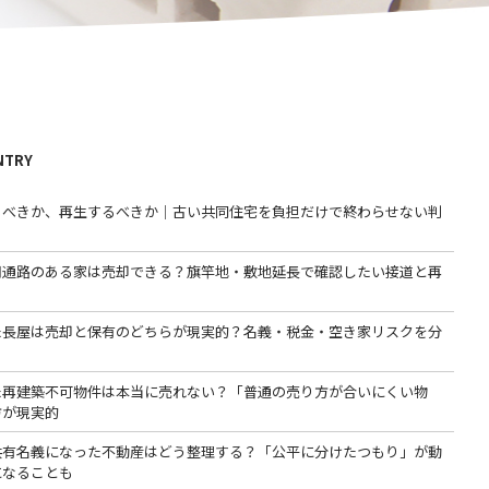
NTRY
るべきか、再生するべきか｜古い共同住宅を負担だけで終わらせない判
用通路のある家は売却できる？旗竿地・敷地延長で確認したい接道と再
た長屋は売却と保有のどちらが現実的？名義・税金・空き家リスクを分
た再建築不可物件は本当に売れない？「普通の売り方が合いにくい物
方が現実的
共有名義になった不動産はどう整理する？「公平に分けたつもり」が動
になることも