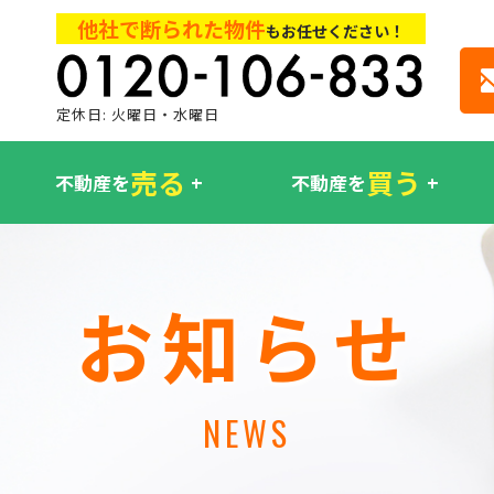
他社で断られた物件
もお任せください！
定休日: 火曜日・水曜日
売る
買う
不動産を
不動産を
お知らせ
NEWS