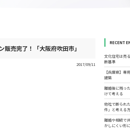
RECENT E
ン販売完了！「大阪府吹田市」
文化住宅は売
断基準
2017/09/11
【兵庫県】専
建築
離婚後に残っ
けて考える
他社で断られ
件」と考える
離婚や相続で
かしにくい形