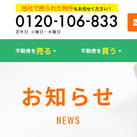
他社で断られた物件
もお任せください！
定休日: 火曜日・水曜日
売る
買う
不動産を
不動産を
お知らせ
NEWS