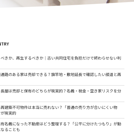
NTRY
るべきか、再生するべきか｜古い共同住宅を負担だけで終わらせない判
用通路のある家は売却できる？旗竿地・敷地延長で確認したい接道と再
た長屋は売却と保有のどちらが現実的？名義・税金・空き家リスクを分
た再建築不可物件は本当に売れない？「普通の売り方が合いにくい物
方が現実的
共有名義になった不動産はどう整理する？「公平に分けたつもり」が動
になることも