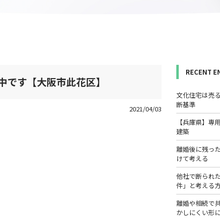
RECENT E
中です【大阪市此花区】
文化住宅は売
断基準
2021/04/03
【兵庫県】専
建築
離婚後に残っ
けて考える
他社で断られ
件」と考える
離婚や相続で
かしにくい形