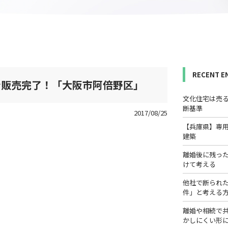
RECENT E
ン販売完了！「大阪市阿倍野区」
文化住宅は売
断基準
2017/08/25
【兵庫県】専
建築
離婚後に残っ
けて考える
他社で断られ
件」と考える
離婚や相続で
かしにくい形