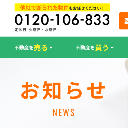
他社で断られた物件
もお任せください！
定休日: 火曜日・水曜日
売る
買う
不動産を
不動産を
お知らせ
NEWS