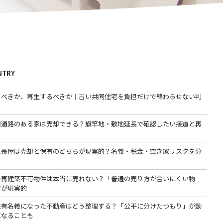
NTRY
るべきか、再生するべきか｜古い共同住宅を負担だけで終わらせない判
用通路のある家は売却できる？旗竿地・敷地延長で確認したい接道と再
た長屋は売却と保有のどちらが現実的？名義・税金・空き家リスクを分
た再建築不可物件は本当に売れない？「普通の売り方が合いにくい物
方が現実的
共有名義になった不動産はどう整理する？「公平に分けたつもり」が動
になることも