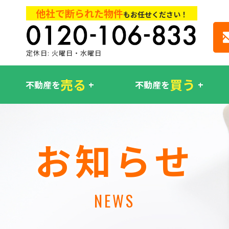
他社で断られた物件
もお任せください！
定休日: 火曜日・水曜日
売る
買う
不動産を
不動産を
お知らせ
NEWS