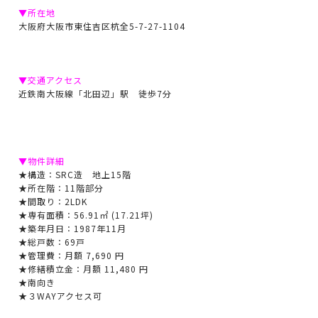
▼所在地
大阪府大阪市東住吉区杭全5-7-27-1104
▼交通アクセス
近鉄南大阪線「北田辺」駅 徒歩7分
▼物件詳細
★構造：SRC造 地上15階
★所在階：11階部分
★間取り：
2LDK
★専有面積：56.91㎡ (17.21坪)
★築年月日：1987年11月
★総戸数：69戸
★管理費：月額 7,690 円
★修繕積立金：月額 11,480 円
★南向き
★３WAYアクセス可