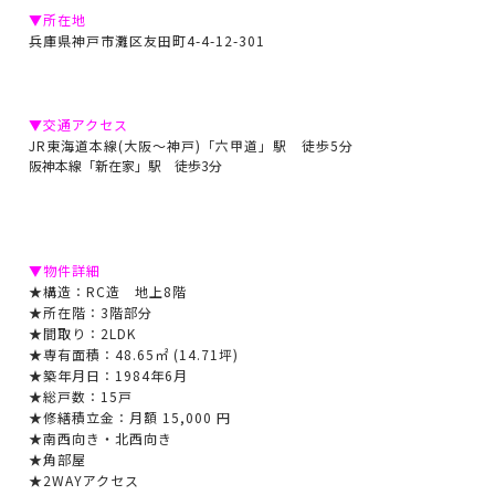
▼所在地
兵庫県神戸市灘区友田町4-4-12-301
▼交通アクセス
JR東海道本線(大阪～神戸)「六甲道」駅 徒歩5分
阪神本線「新在家」駅 徒歩3分
▼物件詳細
★構造：RC造 地上8階
★所在階：3階部分
★間取り：
2LDK
★専有面積：48.65㎡ (14.71坪)
★築年月日：1984年6月
★総戸数：15戸
★修繕積立金：月額 15,000 円
★南西向き・北西向き
★角部屋
★2WAYアクセス