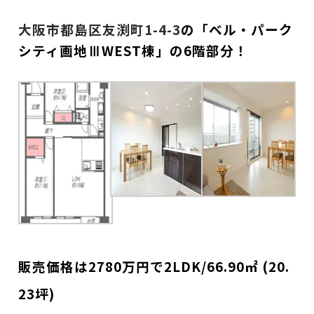
大阪市都島区友渕町1-4-3
の
「ベル・パーク
シティ画地ⅢWEST棟」の6階部分！
販売価格は2780
万円で2LDK/66.90㎡ (20.
23坪)