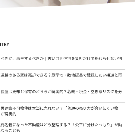
NTRY
るべきか、再生するべきか｜古い共同住宅を負担だけで終わらせない判
用通路のある家は売却できる？旗竿地・敷地延長で確認したい接道と再
た長屋は売却と保有のどちらが現実的？名義・税金・空き家リスクを分
た再建築不可物件は本当に売れない？「普通の売り方が合いにくい物
方が現実的
共有名義になった不動産はどう整理する？「公平に分けたつもり」が動
になることも