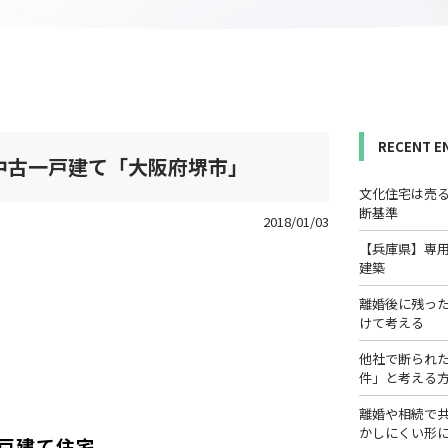
RECENT E
☆中古一戸建て「大阪府堺市」
文化住宅は売
断基準
2018/01/03
【兵庫県】専
建築
離婚後に残っ
けて考える
他社で断られ
件」と考える
離婚や相続で
かしにくい形
戸建て住宅