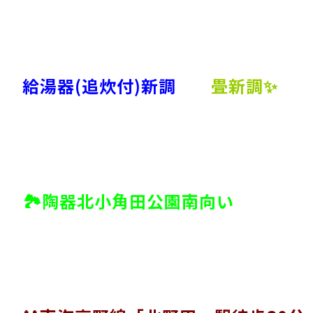
給湯器(追炊付)新調
畳新調✨
🏞陶器北小角田公園南向い