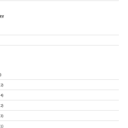
RY
)
2)
4)
2)
3)
1)