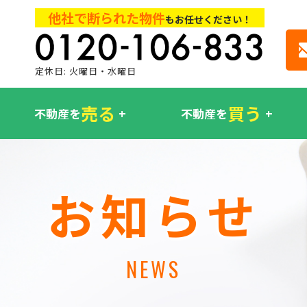
他社で断られた物件
もお任せください！
定休日: 火曜日・水曜日
売る
買う
不動産を
不動産を
お知らせ
NEWS