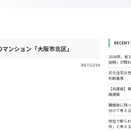
RECENT
のマンション「大阪市北区」
2026年、
説明」が問
2017/12/18
文化住宅は
判断基準
【兵庫県】
再建築
離婚後に残
分けて考え
他社で断ら
件」と考え