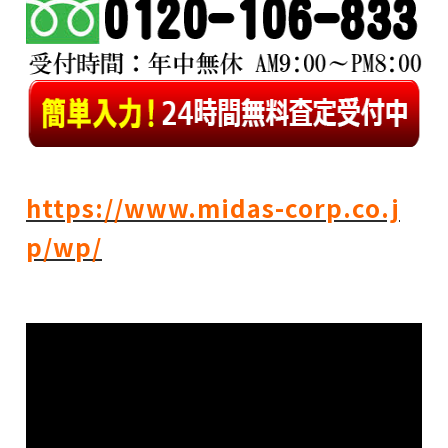
https://www.midas-corp.co.j
p/wp/