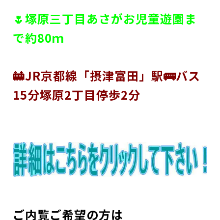
🌷塚原三丁目あさがお児童遊園ま
で約80ｍ
🚋JR京都線「摂津富田」駅🚌バス
15分塚原2丁目停歩2分
ご内覧ご希望の方は