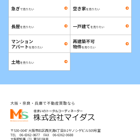
急ぎ
空き家
で売りたい
を売りたい
長屋
一戸建て
を売りたい
を売りたい
マンション
再建築不可
アパート
物件
を売りたい
を売りたい
土地
を売りたい
大阪・奈良・兵庫で不動産買取なら
〒530-0047 大阪市北区西天満6丁目8-2ヤノシゲビル505号室
TEL
06-6362-0677
FAX 06-6362-0688
大阪府知事（3）第58184号