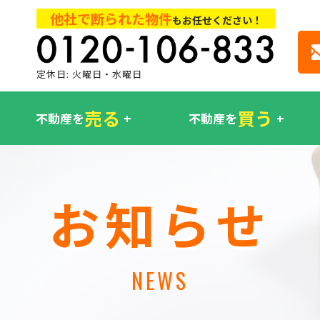
他社で断られた物件
もお任せください！
定休日: 火曜日・水曜日
売る
買う
不動産を
不動産を
お知らせ
NEWS