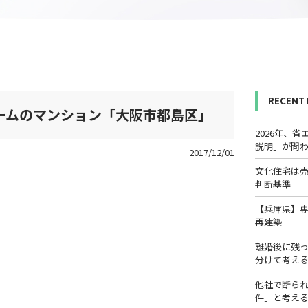
RECENT
ームのマンション「大阪市都島区」
2026年、
説明」が問
2017/12/01
文化住宅は
判断基準
【兵庫県】
再建築
離婚後に残
分けて考え
他社で断ら
件」と考え