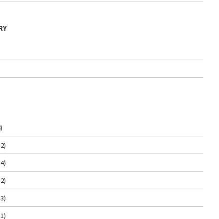
RY
)
2)
4)
2)
3)
1)