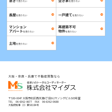
急ぎ
空き家
で売りたい
を売りたい
長屋
一戸建て
を売りたい
を売りたい
マンション
再建築不可
アパート
物件
を売りたい
を売りたい
土地
を売りたい
大阪・奈良・兵庫で不動産買取なら
〒530-0047 大阪市北区西天満6丁目8-2ヤノシゲビル505号室
TEL
06-6362-0677
FAX 06-6362-0688
大阪府知事（3）第58184号