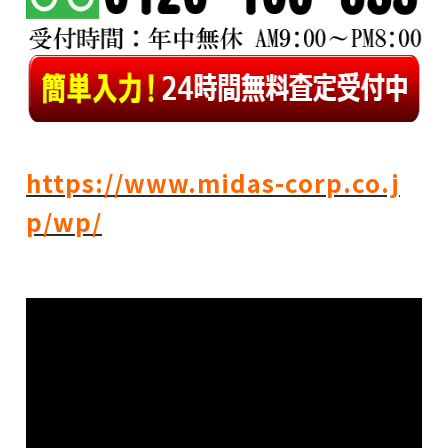
https://www.midas-corp.co.j
p/wp/