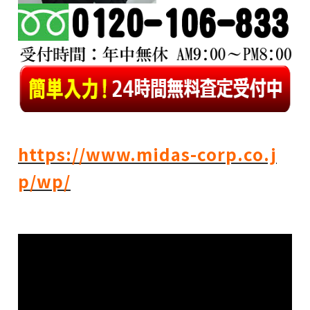
https://www.midas-corp.co.j
p/wp/