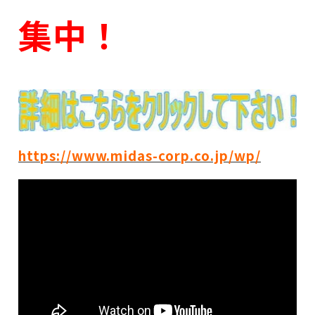
集中！
https://www.midas-corp.co.jp/wp/