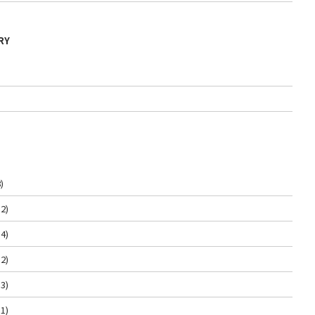
RY
)
2)
4)
2)
3)
1)