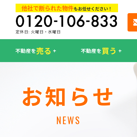
他社で断られた物件
もお任せください！
定休日: 火曜日・水曜日
売る
買う
不動産を
不動産を
お知らせ
NEWS