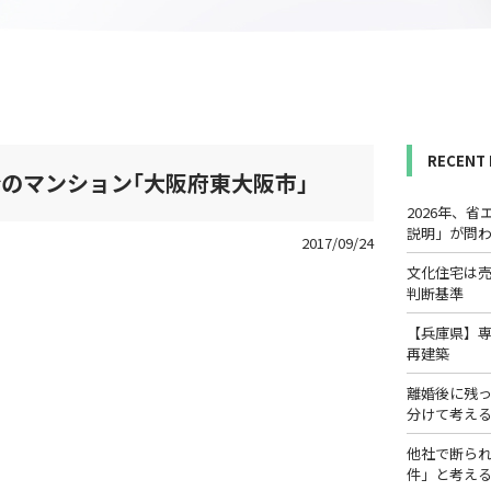
RECENT
のマンション｢大阪府東大阪市｣
2026年、
説明」が問
2017/09/24
文化住宅は
判断基準
【兵庫県】
再建築
離婚後に残
分けて考え
他社で断ら
件」と考え